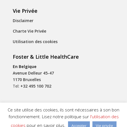
Vie Privée
Disclaimer
Charte Vie Privée
Utilisation des cookies
Foster & Little HealthCare
En Belgique
Avenue Delleur 45-47
1170 Bruxelles
Tel:
+32 495 100 702
Ce site utilise des cookies, ils sont nécessaires à son bon
fonctionnement. Lisez notre politique sur
l'utilisation des
Foster & Little HealthCare © 2026 | Designed by
Be
cookies
pour en savoir plus.
Accepter
Vie privée
Quiet