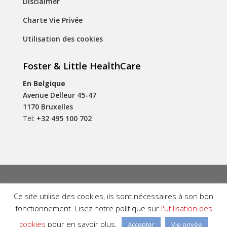
Disclaimer
Charte Vie Privée
Utilisation des cookies
Foster & Little HealthCare
En Belgique
Avenue Delleur 45-47
1170 Bruxelles
Tel:
+32 495 100 702
Ce site utilise des cookies, ils sont nécessaires à son bon
Foster & Little HealthCare © 2026 | Designed by
Be
Quiet
fonctionnement. Lisez notre politique sur
l'utilisation des
cookies
pour en savoir plus.
Accepter
Vie privée