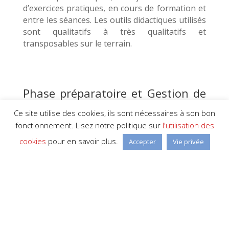
d’exercices pratiques, en cours de formation et
entre les séances. Les outils didactiques utilisés
sont qualitatifs à très qualitatifs et
transposables sur le terrain.
Phase préparatoire et Gestion de
projet
Ce site utilise des cookies, ils sont nécessaires à son bon
fonctionnement. Lisez notre politique sur
l'utilisation des
La phase préparatoire est évaluée
positivement à très positivement. Des intakes
cookies
pour en savoir plus.
Accepter
Vie privée
ont lieu pour bien cerner les besoins et les
attentes, et les offres sont bien faites.
L’organisation pratique et la planification sont
faciles, avec une vraie flexibilité pour s’adapter
aux disponibilités des participants.
L’expertise de nos formateurs