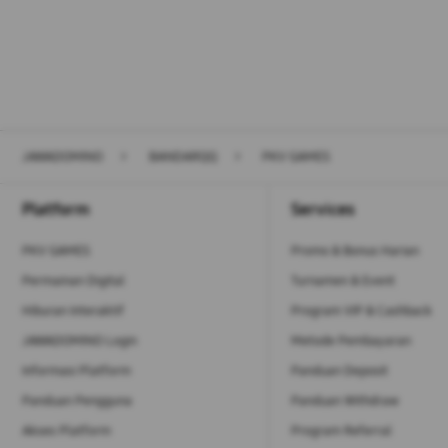
JAWADOMINO
>
BANDARQQ
>
PKV GAMES
Footer Navigation
Platform
Services
PKV GAMES
Promo & Bonus Harian
Permainan Digital
Turnamen & Event
Hiburan Interaktif
Program VIP & Cashback
JAWADOMINO Login
Metode Pembayaran
Informasi Platform
Panduan Deposit
Panduan Pengguna
Panduan Withdraw
Akses Platform
Program Referral