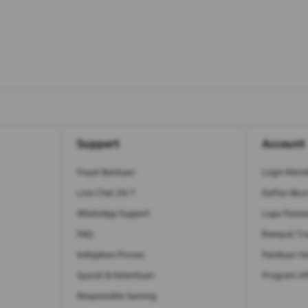
Support
Account
Pusat Bantuan
Login Mem
Live Chat 24/7
Daftar Aku
WhatsApp Support
Lupa Passw
FAQ
Riwayat Tr
Kebijakan Privasi
Panduan Ver
Syarat & Ketentuan
Program VI
Responsible Gaming