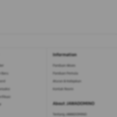
Information
ber
Panduan Akses
n Baru
Panduan Pemula
ord
Aturan & Kebijakan
ansaksi
Kontak Resmi
ifikasi
About JAWADOMINO
P
Tentang JAWADOMINO