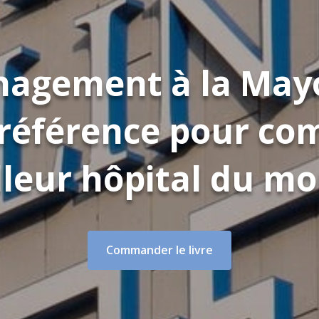
agement à la Mayo
e référence pour co
leur hôpital du m
Commander le livre