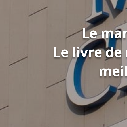
Le man
Le livre d
meil