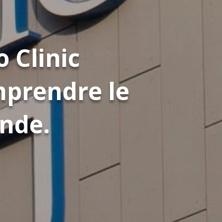
 Clinic
mprendre le
onde.