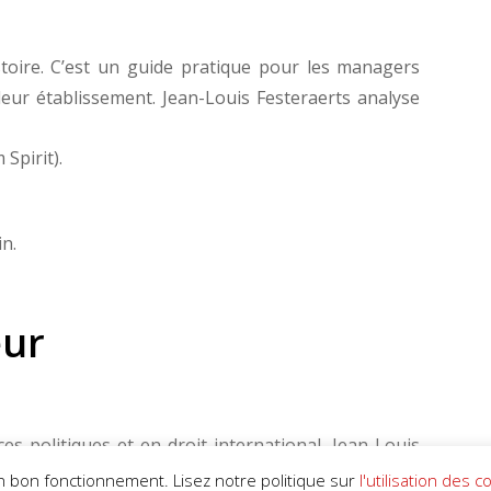
toire. C’est un guide pratique pour les managers
leur établissement. Jean-Louis Festeraerts analyse
 Spirit).
in.
eur
s politiques et en droit international, Jean-Louis
s de cadre et cadre-dirigeant dans différentes
son bon fonctionnement. Lisez notre politique sur
l'utilisation des c