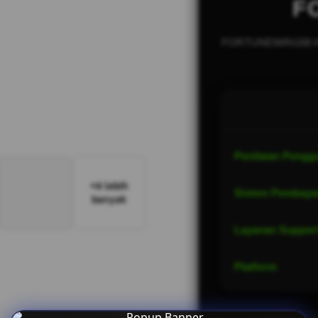
F
FORTUNEWIN168 # R
Penilaian Pengg
+4 lebih
Sistem Pembaya
banyak
Layanan Suppor
Platform