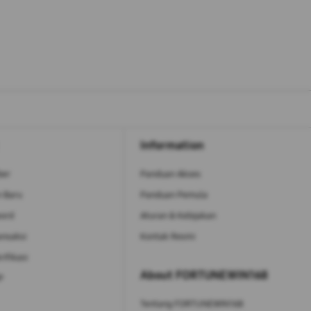
Information
ber
Panduan Akses
n Baru
Panduan Pemula
ord
Aturan & Kebijakan
ansaksi
Kontak Resmi
ifikasi
About FORTUNEWIN168
P
Tentang FORTUNEWIN168