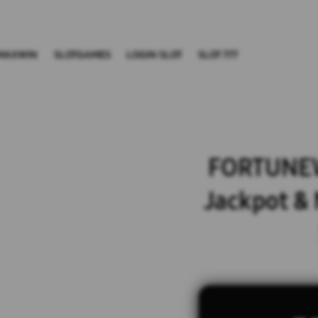
 MAXWIN
SLOTGAMES
LOGIN SLOT
SLOT 777
FORTUNEW
Jackpot &